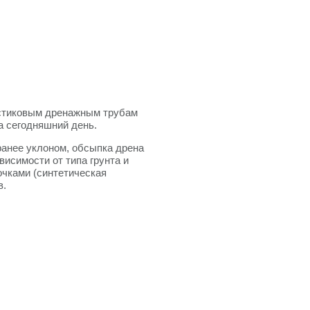
астиковым дренажным трубам
а сегодняшний день.
ранее уклоном, обсыпка дрена
исимости от типа грунта и
чками (синтетическая
в.