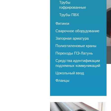
стыковой сварки
Трубы
полиэтиленовых труб
гофрированные
Трубы ПВХ
Фитинги
Сварочное оборудование
ИНДИВИДУАЛЬНЫЙ ПОДХОД
Запорная арматура
У НАС ВЫГОДНО!
Полиэтиленовые краны
Переходы ПЭ-Латунь
Средства идентификации
подземных коммуникаций
Цокольный ввод
Фланцы