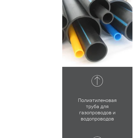
Полиэтиленовая
труба для
газопроводов и
водопроводов