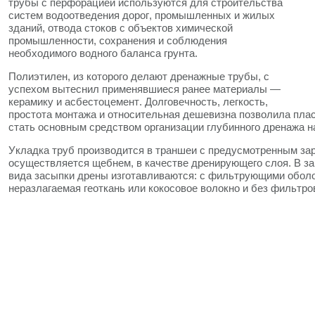
трубы с перфорацией используются для строительства
систем водоотведения дорог, промышленных и жилых
зданий, отвода стоков с объектов химической
промышленности, сохранения и соблюдения
необходимого водного баланса грунта.
Полиэтилен, из которого делают дренажные трубы, с
успехом вытеснил применявшиеся ранее материалы —
керамику и асбестоцемент. Долговечность, легкость,
простота монтажа и относительная дешевизна позволила пл
стать основным средством организации глубинного дренажа н
Укладка труб производится в траншеи с предусмотренным за
осуществляется щебнем, в качестве дренирующего слоя. В зав
вида засыпки дрены изготавливаются: с фильтрующими оболо
неразлагаемая геоткань или кокосовое волокно и без фильтро